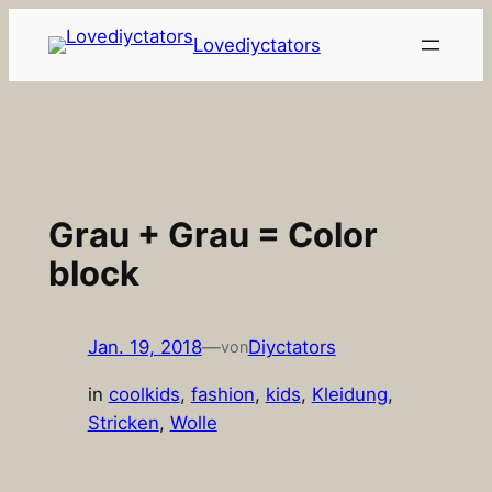
Zum
Lovediyctators
Inhalt
springen
Grau + Grau = Color
block
Jan. 19, 2018
—
Diyctators
von
in
coolkids
, 
fashion
, 
kids
, 
Kleidung
, 
Stricken
, 
Wolle