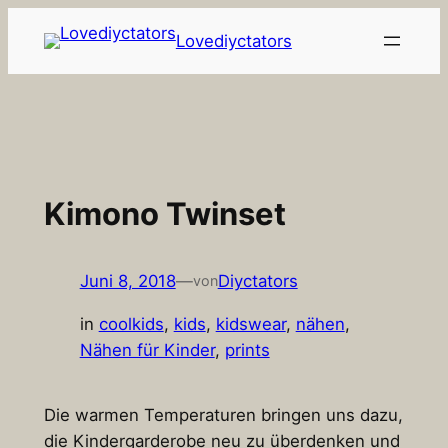
Zum
Lovediyctators
Inhalt
springen
Kimono Twinset
Juni 8, 2018
—
Diyctators
von
in
coolkids
, 
kids
, 
kidswear
, 
nähen
, 
Nähen für Kinder
, 
prints
Die warmen Temperaturen bringen uns dazu,
die Kindergarderobe neu zu überdenken und