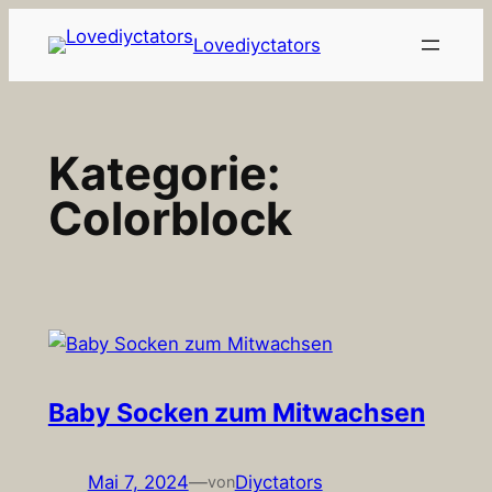
Zum
Lovediyctators
Inhalt
springen
Kategorie:
Colorblock
Baby Socken zum Mitwachsen
Mai 7, 2024
—
Diyctators
von