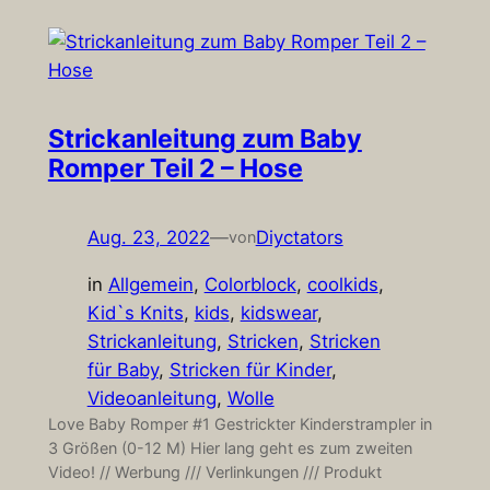
Strickanleitung zum Baby
Romper Teil 2 – Hose
Aug. 23, 2022
—
Diyctators
von
in
Allgemein
, 
Colorblock
, 
coolkids
, 
Kid`s Knits
, 
kids
, 
kidswear
, 
Strickanleitung
, 
Stricken
, 
Stricken
für Baby
, 
Stricken für Kinder
, 
Videoanleitung
, 
Wolle
Love Baby Romper #1 Gestrickter Kinderstrampler in
3 Größen (0-12 M) Hier lang geht es zum zweiten
Video! // Werbung /// Verlinkungen /// Produkt