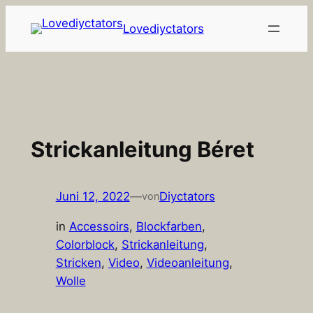
Zum
Lovediyctators
Inhalt
springen
Strickanleitung Béret
Juni 12, 2022
—
Diyctators
von
in
Accessoirs
, 
Blockfarben
, 
Colorblock
, 
Strickanleitung
, 
Stricken
, 
Video
, 
Videoanleitung
, 
Wolle