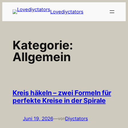
Zum
Lovediyctators
Inhalt
springen
Kategorie:
Allgemein
Kreis häkeln – zwei Formeln für
perfekte Kreise in der Spirale
Juni 19, 2026
—
Diyctators
von