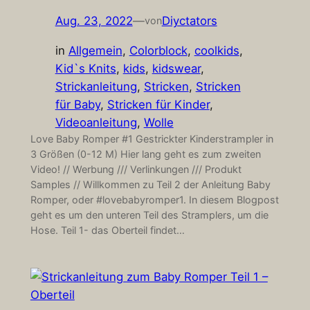
Aug. 23, 2022
—
Diyctators
von
in
Allgemein
, 
Colorblock
, 
coolkids
, 
Kid`s Knits
, 
kids
, 
kidswear
, 
Strickanleitung
, 
Stricken
, 
Stricken
für Baby
, 
Stricken für Kinder
, 
Videoanleitung
, 
Wolle
Love Baby Romper #1 Gestrickter Kinderstrampler in
3 Größen (0-12 M) Hier lang geht es zum zweiten
Video! // Werbung /// Verlinkungen /// Produkt
Samples // Willkommen zu Teil 2 der Anleitung Baby
Romper, oder #lovebabyromper1. In diesem Blogpost
geht es um den unteren Teil des Stramplers, um die
Hose. Teil 1- das Oberteil findet…