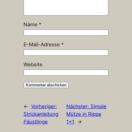
Name
*
E-Mail-Adresse
*
Website
←
Vorheriger:
Nächster:
Simple
Strickanleitung
Mütze in Rippe
Fäustlinge
1×1
→