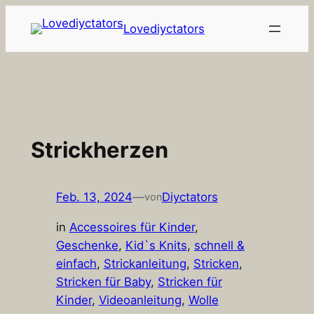
Zum
Lovediyctators
Inhalt
springen
Strickherzen
Feb. 13, 2024
—
Diyctators
von
in
Accessoires für Kinder
, 
Geschenke
, 
Kid`s Knits
, 
schnell &
einfach
, 
Strickanleitung
, 
Stricken
, 
Stricken für Baby
, 
Stricken für
Kinder
, 
Videoanleitung
, 
Wolle