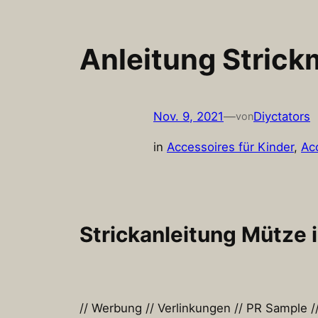
Anleitung Stric
Nov. 9, 2021
—
Diyctators
von
in
Accessoires für Kinder
, 
Ac
Strickanleitung Mütze 
// Werbung // Verlinkungen // PR Sample /