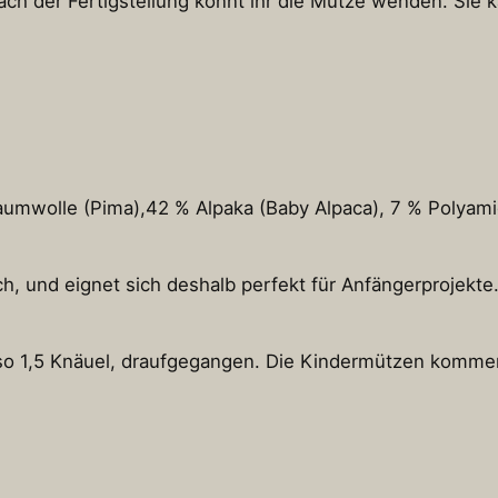
ach der Fertigstellung könnt ihr die Mütze wenden. Sie 
umwolle (Pima),42 % Alpaka (Baby Alpaca), 7 % Polyamid
ch, und eignet sich deshalb perfekt für Anfängerprojekte
also 1,5 Knäuel, draufgegangen. Die Kindermützen komme