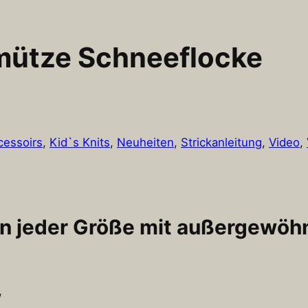
kmütze Schneeflocke
cessoirs
, 
Kid`s Knits
, 
Neuheiten
, 
Strickanleitung
, 
Video
, 
in jeder Größe mit außergewöhn
/