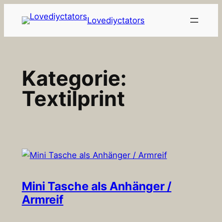
Zum
Lovediyctators
Inhalt
springen
Kategorie:
Textilprint
Mini Tasche als Anhänger /
Armreif