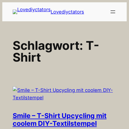
Zum
Lovediyctators
Inhalt
springen
Schlagwort:
T-
Shirt
Smile – T-Shirt Upcycling mit
coolem DIY-Textilstempel