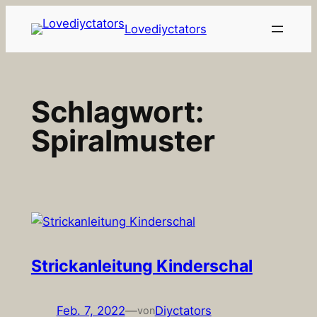
Zum
Lovediyctators
Inhalt
springen
Schlagwort:
Spiralmuster
Strickanleitung Kinderschal
Feb. 7, 2022
—
Diyctators
von