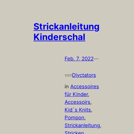
Strickanleitung
Kinderschal
Feb. 7, 2022
—
Diyctators
von
in
Accessoires
für Kinder
, 
Accessoirs
, 
Kid`s Knits
, 
Pompon
, 
Strickanleitung
, 
Stricken
, 