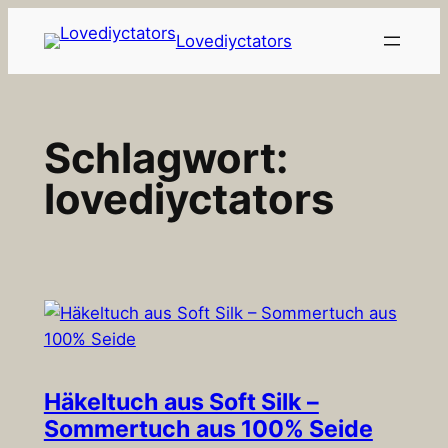
Zum
Lovediyctators
Inhalt
springen
Schlagwort:
lovediyctators
Häkeltuch aus Soft Silk –
Sommertuch aus 100% Seide